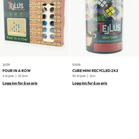
26319
50818
FOUR IN A ROW
CUBE MINI RECYCLED 2X2
6 st/pak
25.5cm
50 st/pak
2cm
Logg inn for å se pris
Logg inn for å se pris