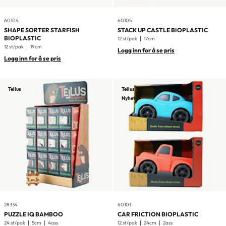
60104
60105
SHAPE SORTER STARFISH
STACK UP CASTLE BIOPLASTIC
BIOPLASTIC
12 st/pak
17cm
12 st/pak
19cm
Logg inn for å se pris
Logg inn for å se pris
Tellus
Tellus
Nyhet
28334
60101
PUZZLE IQ BAMBOO
CAR FRICTION BIOPLASTIC
24 st/pak
5cm
4ass
12 st/pak
24cm
2ass