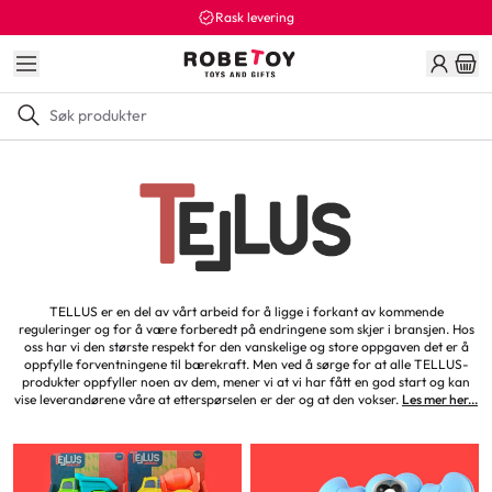
Rask levering
TELLUS er en del av vårt arbeid for å ligge i forkant av kommende
reguleringer og for å være forberedt på endringene som skjer i bransjen. Hos
oss har vi den største respekt for den vanskelige og store oppgaven det er å
oppfylle forventningene til bærekraft. Men ved å sørge for at alle TELLUS-
produkter oppfyller noen av dem, mener vi at vi har fått en god start og kan
vise leverandørene våre at etterspørselen er der og at den vokser.
Les mer her...
60107
60108
TRUCK W LADDER
FIRE TRUCK
FRICTION
FRICTION
BIOPLASTIC
BIOPLASTIC
12 st/pak
12cm
12 st/pak
10cm