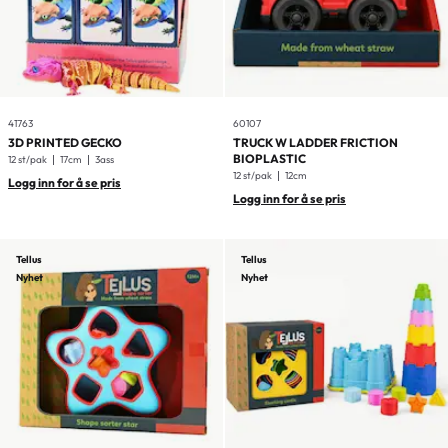
41763
60107
3D PRINTED GECKO
TRUCK W LADDER FRICTION
BIOPLASTIC
12 st/pak
17cm
3ass
12 st/pak
12cm
Logg inn for å se pris
Logg inn for å se pris
Tellus
Tellus
Nyhet
Nyhet