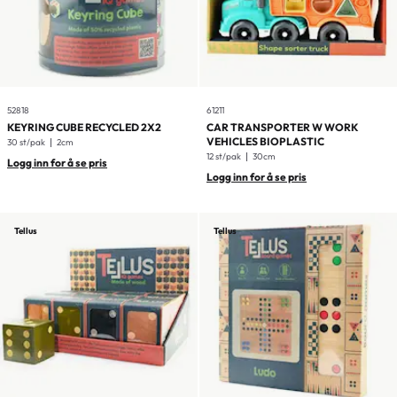
52818
61211
KEYRING CUBE RECYCLED 2X2
CAR TRANSPORTER W WORK
VEHICLES BIOPLASTIC
30 st/pak
2cm
12 st/pak
30cm
Logg inn for å se pris
Logg inn for å se pris
Tellus
Tellus