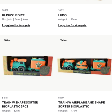
28911
26321
IQ PUZZLE DICE
LUDO
12 st/pak
7cm
4ass
6 st/pak
22cm
Logg inn for å se pris
Logg inn for å se pris
Tellus
Tellus
61518
61519
TRAIN W SHAPE SORTER
TRAIN W AIRPLANE AND SHAPE
BIOPLASTIC 5PCS
SORTER BIOPLASTIC
1 st/pak
32cm
6 st/pak
47cm