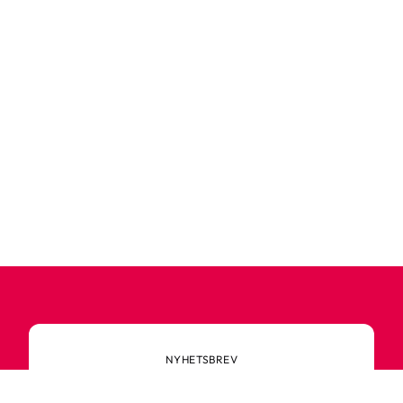
NYHETSBREV
Alltid først med de nyeste