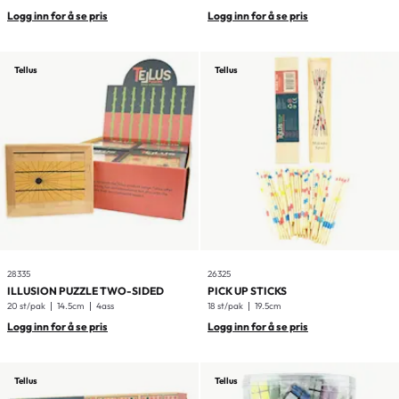
Logg inn for å se pris
Logg inn for å se pris
Tellus
Tellus
28335
26325
ILLUSION PUZZLE TWO-SIDED
PICK UP STICKS
20 st/pak
14.5cm
4ass
18 st/pak
19.5cm
Logg inn for å se pris
Logg inn for å se pris
Tellus
Tellus