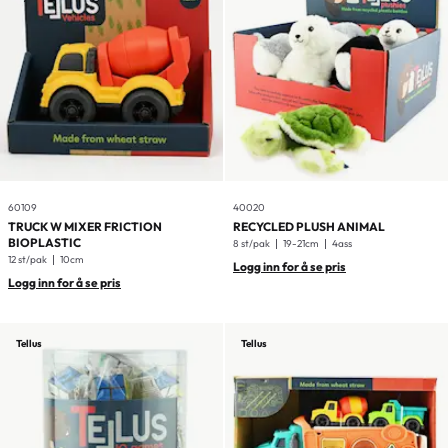
60109
40020
TRUCK W MIXER FRICTION
RECYCLED PLUSH ANIMAL
BIOPLASTIC
8 st/pak
19-21cm
4ass
12 st/pak
10cm
Logg inn for å se pris
Logg inn for å se pris
Tellus
Tellus