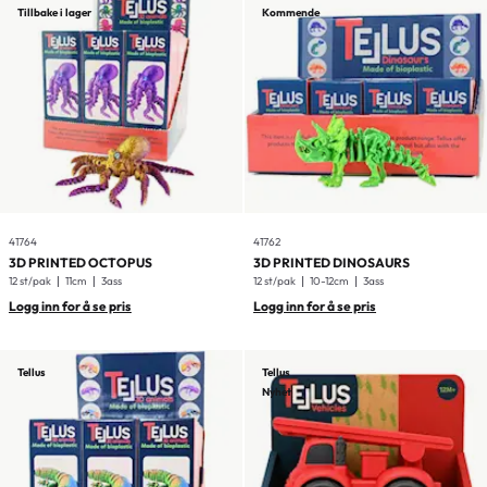
Tillbake i lager
Kommende
41764
41762
3D PRINTED OCTOPUS
3D PRINTED DINOSAURS
12 st/pak
11cm
3ass
12 st/pak
10-12cm
3ass
Logg inn for å se pris
Logg inn for å se pris
Tellus
Tellus
Nyhet