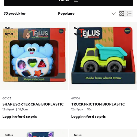
70 produkter
Tellus
Tellus
Nyhet
Nyhet
60103
60106
SHAPE SORTER CRAB BIOPLASTIC
TRUCK FRICTION BIOPLASTIC
12 st/pak
18,5cm
12 st/pak
10cm
Logg inn for å se pris
Logg inn for å se pris
Tellus
Tellus