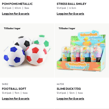
POM POMS METALLIC
STRESS BALL SMILEY
12 st/pak
40cm
3ass
12 st/pak
6.5cm
Logg inn for å se pris
Logg inn for å se pris
Tillbake i lager
Tillbake i lager
54182
46708
FOOTBALL SOFT
SLIME DUCK 173G
12 st/pak
11cm
4ass
12 st/pak
12cm
4ass
Logg inn for å se pris
Logg inn for å se pris