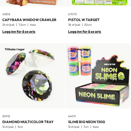
41308
67070
CAPYBARA WINDOW CRAWLER
PISTOL W TARGET
24 st/pak
7,5cm
4ass
36 st/pak
20cm
Logg inn for å se pris
Logg inn for å se pris
Tillbake i lager
Tillbake i lager
50912
64011
DIAMOND MULTICOLOR TRAY
SLIME BIG NEON 130G
12 st/pak
5cm
12 st/pak
7cm
4ass