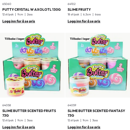
65060
64102
PUTTY CRYSTAL W AXOLOTL 130G
SLIME FRUITY
12 st/pak
9cm
2ass
18 st/pak
6,5cm
6ass
Logg inn for å se pris
Logg inn for å se pris
Tillbake i lager
Tillbake i lager
64058
64059
SLIME BUTTER SCENTED FRUITS
SLIME BUTTER SCENTED FANTASY
73G
73G
12 st/pak
9cm
3ass
12 st/pak
9cm
3ass
Logg inn for å se pris
Logg inn for å se pris