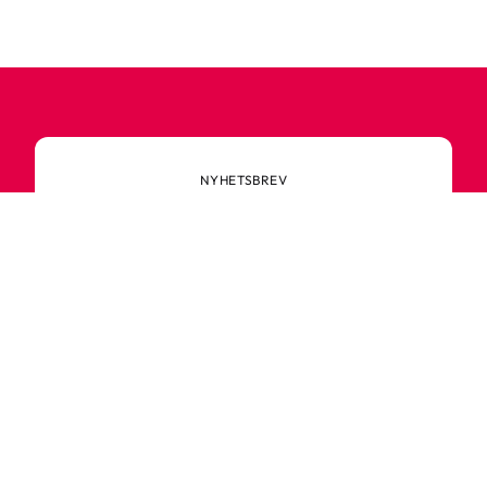
NYHETSBREV
Alltid først med de nyeste
trendene
Ikke gå glipp av nyheter eller gode tilbud fra
Robetoy – meld deg på nyhetsbrevet her!
E-post
Meld deg på nå