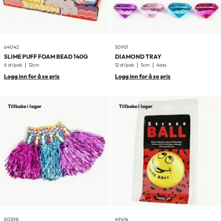
64042
50951
SLIME PUFF FOAM BEAD 140G
DIAMOND TRAY
6 st/pak
12cm
12 st/pak
5cm
4ass
Logg inn for å se pris
Logg inn for å se pris
Tillbake i lager
Tillbake i lager
80598
49414