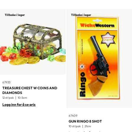
Tillbake i lager
Tillbake i lager
67933
TREASURE CHEST W COINS AND
DIAMONDS
12 st/pak
10.5cm
Logg inn for å se pris
67409
GUN RINGO 8 SHOT
10 st/pak
21cm