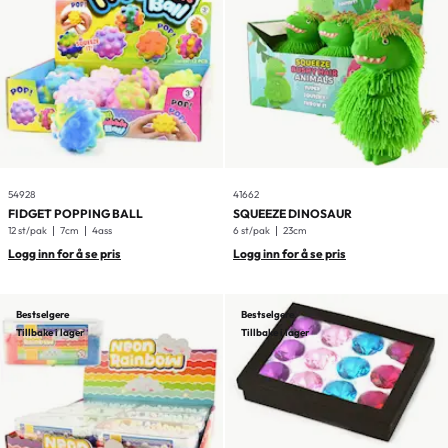
54928
41662
FIDGET POPPING BALL
SQUEEZE DINOSAUR
12 st/pak
7cm
4ass
6 st/pak
23cm
Logg inn for å se pris
Logg inn for å se pris
Bestselgere
Bestselgere
Tillbake i lager
Tillbake i lager