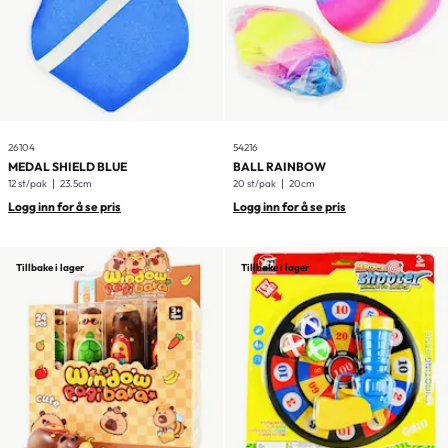
26104
54216
MEDAL SHIELD BLUE
BALL RAINBOW
12 st/pak
23.5cm
20 st/pak
20cm
Logg inn for å se pris
Logg inn for å se pris
Tillbake i lager
Tillbake i lager