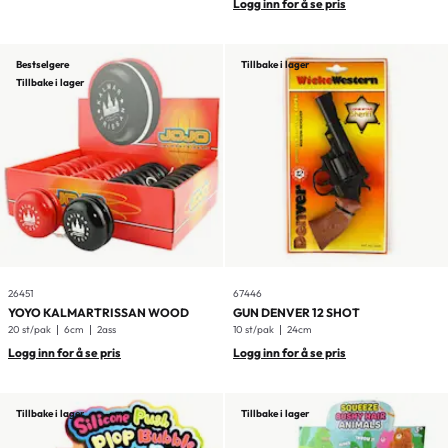
Logg inn for å se pris
Bestselgere
Tillbake i lager
Tillbake i lager
26451
67446
YOYO KALMARTRISSAN WOOD
GUN DENVER 12 SHOT
20 st/pak
6cm
2ass
10 st/pak
24cm
Logg inn for å se pris
Logg inn for å se pris
Tillbake i lager
Tillbake i lager