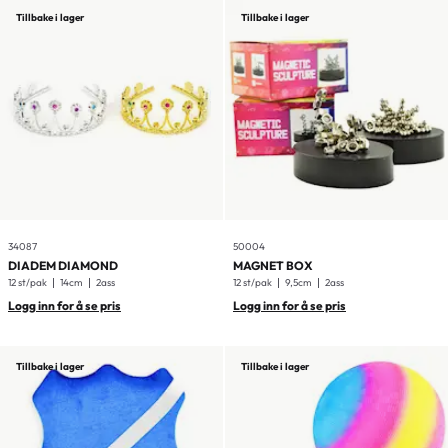
Tillbake i lager
Tillbake i lager
34087
50004
DIADEM DIAMOND
MAGNET BOX
12 st/pak
14cm
2ass
12 st/pak
9,5cm
2ass
Logg inn for å se pris
Logg inn for å se pris
Tillbake i lager
Tillbake i lager