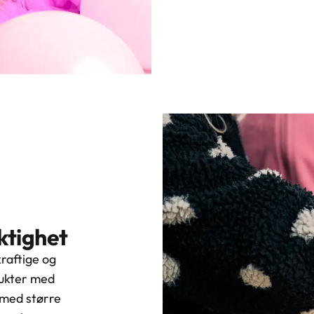
iktighet
raftige og
dukter med
 med større