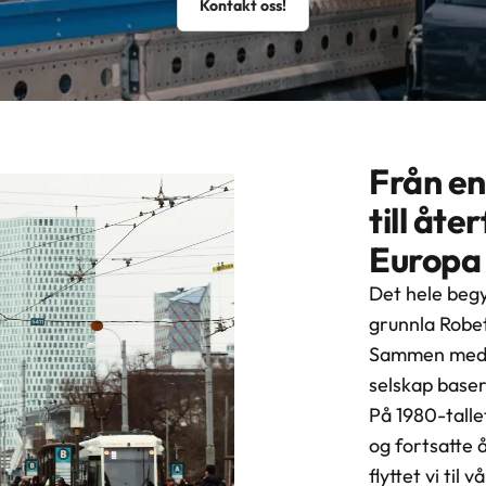
Kontakt oss!
Från en
till åte
Europa
Det hele beg
grunnla Robet
Sammen med s
selskap baser
På 1980-talle
og fortsatte 
flyttet vi til 