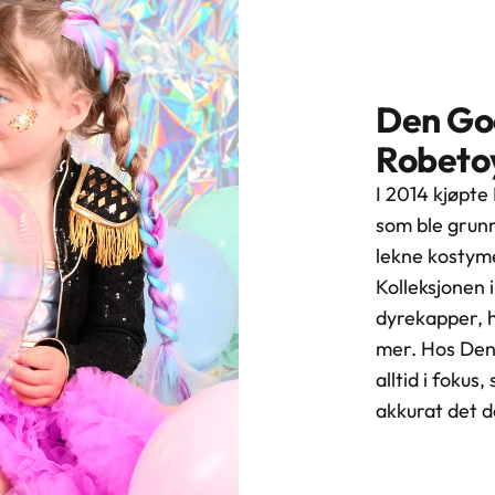
Den God
Robetoy
I 2014 kjøpte
som ble grunn
lekne kostymer
Kolleksjonen 
dyrekapper, 
mer. Hos Den 
alltid i fokus,
akkurat det d