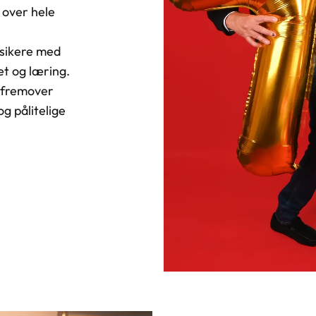
 over hele
ssikere med
et og læring.
e fremover
g pålitelige