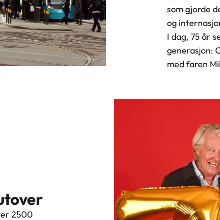
som gjorde de
og internasjo
I dag, 75 år 
generasjon: 
med faren Mi
 utover
 over 2500