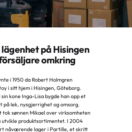
 lägenhet på Hisingen
rförsäljare omkring
ynte i 1950 da Robert Holmgren
oy i sitt hjem i Hisingen, Göteborg.
in kone Inga-Lisa bygde han opp et
t på lek, nysgjerrighet og omsorg.
t tok sønnen Mikael over virksomheten
å utvikle produktsortimentet. I 2004
vårt nåværende lager i Partille, et skritt