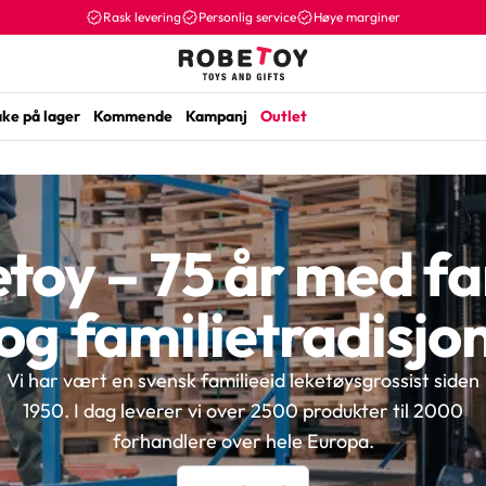
Rask levering
Personlig service
Høye marginer
ake på lager
Kommende
Kampanj
Outlet
toy – 75 år med fa
og familietradisjo
Vi har vært en svensk familieeid leketøysgrossist siden
1950. I dag leverer vi over 2500 produkter til 2000
forhandlere over hele Europa.