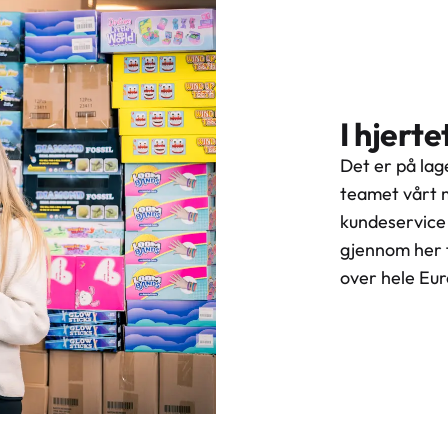
I hjert
Det er på lage
teamet vårt m
kundeservice 
gjennom her f
over hele Eur