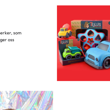
merker, som
gger oss