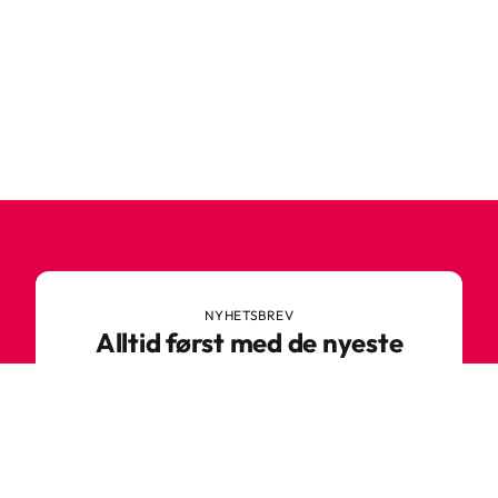
NYHETSBREV
Alltid først med de nyeste
trendene
Ikke gå glipp av nyheter eller gode tilbud fra
Robetoy – meld deg på nyhetsbrevet her!
E-post