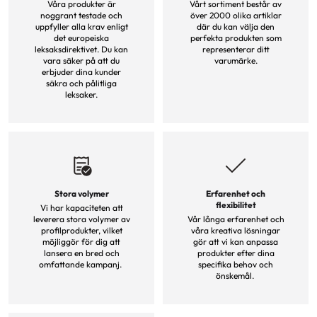
Våra produkter är
Vårt sortiment består av
noggrant testade och
över 2000 olika artiklar
uppfyller alla krav enligt
där du kan välja den
det europeiska
perfekta produkten som
leksaksdirektivet. Du kan
representerar ditt
vara säker på att du
varumärke.
erbjuder dina kunder
säkra och pålitliga
leksaker.
Stora volymer
Erfarenhet och
flexibilitet
Vi har kapaciteten att
leverera stora volymer av
Vår långa erfarenhet och
profilprodukter, vilket
våra kreativa lösningar
möjliggör för dig att
gör att vi kan anpassa
lansera en bred och
produkter efter dina
omfattande kampanj.
specifika behov och
önskemål.