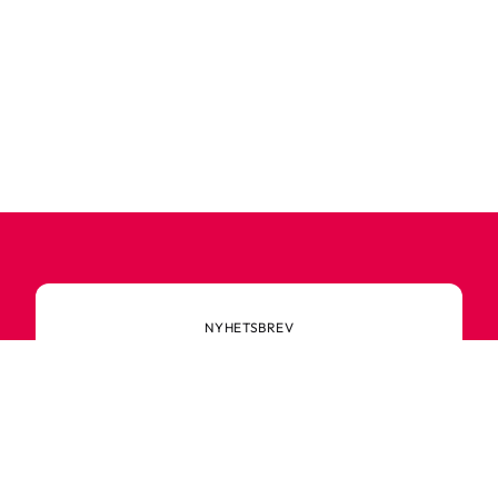
NYHETSBREV
Prenumerera på vårt
nyhetsbrev
Anmäl dig till vårt nyhetsbrev och ta del av
spännande nyheter, sköna tips och speciella
erbjudanden.