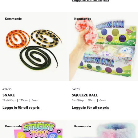
Kommande
Kommande
42405
54170
SNAKE
SQUEEZE BALL
12 st/förp
135cm
3ass
6 st/förp
10cm
6ass
Logga in för att se pris
Logga in för att se pris
Kommande
Kommande