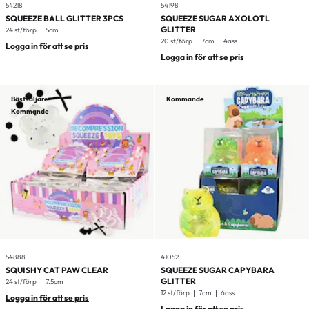
54218
54198
SQUEEZE BALL GLITTER 3PCS
SQUEEZE SUGAR AXOLOTL
GLITTER
24 st/förp
5cm
20 st/förp
7cm
4ass
Logga in för att se pris
Logga in för att se pris
Bästsäljare
Kommande
Kommande
54888
41052
SQUISHY CAT PAW CLEAR
SQUEEZE SUGAR CAPYBARA
GLITTER
24 st/förp
7.5cm
12 st/förp
7cm
6ass
Logga in för att se pris
Logga in för att se pris