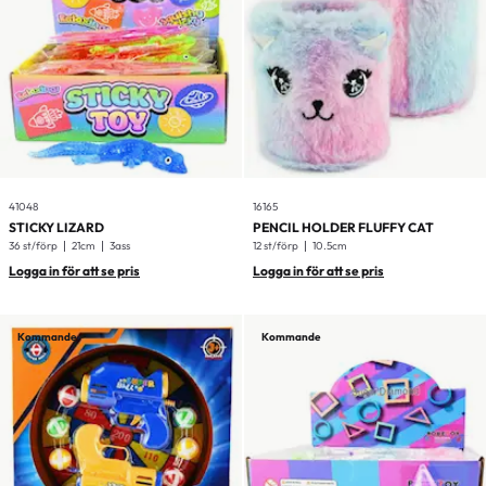
41048
16165
STICKY LIZARD
PENCIL HOLDER FLUFFY CAT
36 st/förp
21cm
3ass
12 st/förp
10.5cm
Logga in för att se pris
Logga in för att se pris
Kommande
Kommande