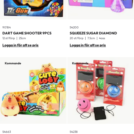
90184
54200
DART GAME SHOOTER 9PCS
SQUEEZE SUGAR DIAMOND
12 st/förp
25cm
20 st/förp
7.5cm
4ass
Logga in för att se pris
Logga in för att se pris
Kommande
Kommande
54663
54238