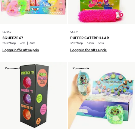
54069
54776
SQUEEZE 67
PUFFER CATERPILLAR
24 st/förp
7cm
3ass
12 st/förp
33cm
3ass
Logga in för att se pris
Logga in för att se pris
Kommande
Kommande