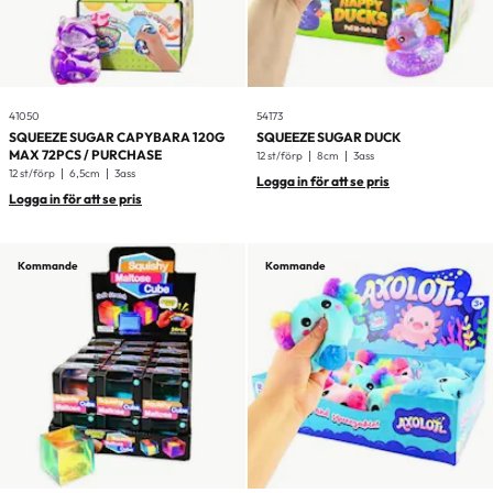
41050
54173
SQUEEZE SUGAR CAPYBARA 120G
SQUEEZE SUGAR DUCK
MAX 72PCS / PURCHASE
12 st/förp
8cm
3ass
12 st/förp
6,5cm
3ass
Logga in för att se pris
Logga in för att se pris
Kommande
Kommande