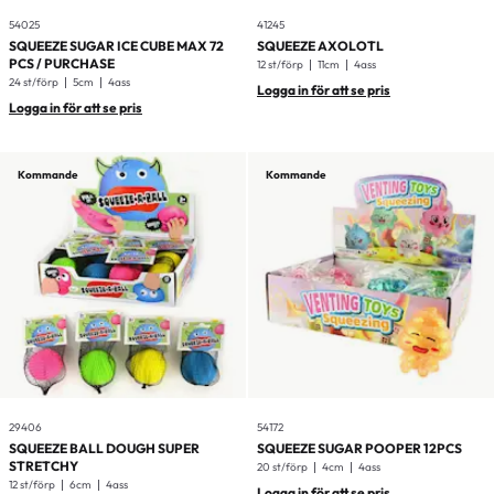
54025
41245
SQUEEZE SUGAR ICE CUBE MAX 72
SQUEEZE AXOLOTL
PCS / PURCHASE
12 st/förp
11cm
4ass
24 st/förp
5cm
4ass
Logga in för att se pris
Logga in för att se pris
Kommande
Kommande
29406
54172
SQUEEZE BALL DOUGH SUPER
SQUEEZE SUGAR POOPER 12PCS
STRETCHY
20 st/förp
4cm
4ass
12 st/förp
6cm
4ass
Logga in för att se pris