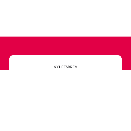
NYHETSBREV
Prenumerera på vårt
nyhetsbrev
Anmäl dig till vårt nyhetsbrev och ta del av
spännande nyheter, sköna tips och speciella
erbjudanden.
Ange din e-postadress
Prenumerera