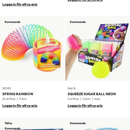
Logga in för att se pris
Kommande
Kommande
59095
54676
SPRING RAINBOW
SQUEEZE SUGAR BALL NEON
24 st/förp
9.5cm
5 st/förp
5,5cm
4ass
Logga in för att se pris
Logga in för att se pris
Tellus
Kommande
Kommande