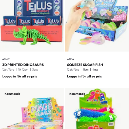
41762
41184
3D PRINTED DINOSAURS
SQUEEZE SUGAR FISH
12 st/förp
10-12cm
3ass
12 st/förp
11cm
4ass
Logga in för att se pris
Logga in för att se pris
Kommande
Kommande