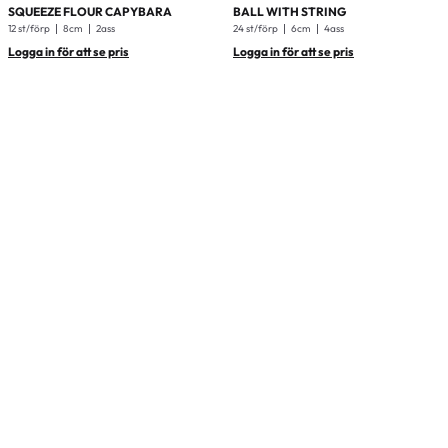
SQUEEZE FLOUR CAPYBARA
BALL WITH STRING
12 st/förp
8cm
2ass
24 st/förp
6cm
4ass
Logga in för att se pris
Logga in för att se pris