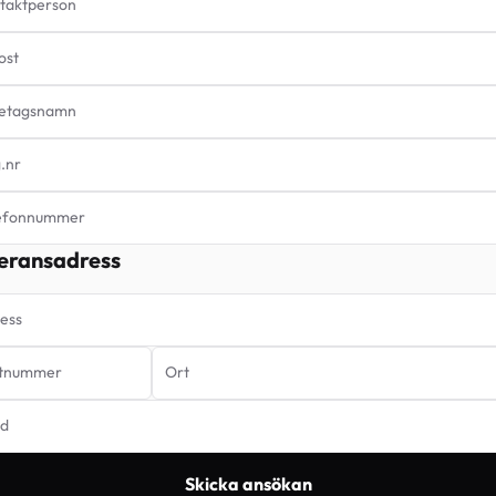
taktperson
ost
etagsnamn
.nr
efonnummer
eransadress
ess
tnummer
Ort
d
Skicka ansökan