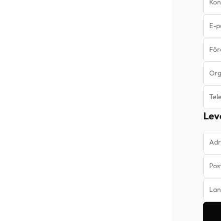
Kon
E-p
För
Org
Tel
Lev
Adr
Pos
Lan