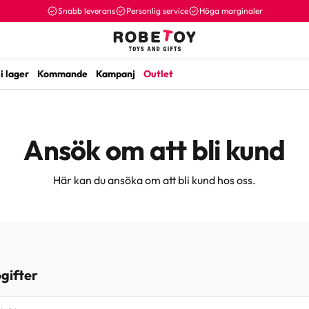
Snabb leverans
Personlig service
Höga marginaler
i lager
Kommande
Kampanj
Outlet
Ansök om att bli kund
Här kan du ansöka om att bli kund hos oss.
gifter