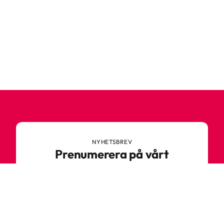
NYHETSBREV
Prenumerera på vårt
nyhetsbrev
Anmäl dig till vårt nyhetsbrev och ta del av
spännande nyheter, sköna tips och speciella
erbjudanden.
Ange din e-postadress