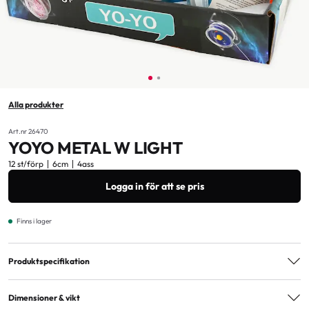
Alla produkter
Art.nr 26470
YOYO METAL W LIGHT
12 st/förp
6cm
4ass
Logga in för att se pris
Finns i lager
Produktspecifikation
Varianter
4ass
Dimensioner & vikt