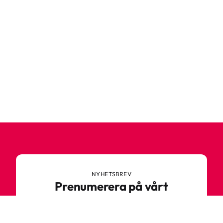
NYHETSBREV
Prenumerera på vårt
nyhetsbrev
Anmäl dig till vårt nyhetsbrev och ta del av