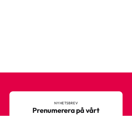
NYHETSBREV
Prenumerera på vårt
nyhetsbrev
Anmäl dig till vårt nyhetsbrev och ta del av