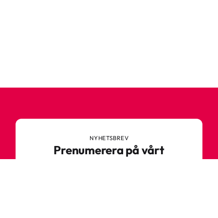
NYHETSBREV
Prenumerera på vårt
nyhetsbrev
Anmäl dig till vårt nyhetsbrev och ta del av
spännande nyheter, sköna tips och speciella
erbjudanden.
Ange din e-postadress