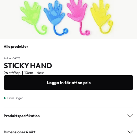
Alla produkter
Art.nr 64123
STICKY HAND
96 st/förp
10cm
4ass
Logga in för att se pris
Finns i lager
Produktspecifikation
Varianter
4ass
Dimensioner & vikt