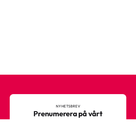
NYHETSBREV
Prenumerera på vårt
nyhetsbrev
Anmäl dig till vårt nyhetsbrev och ta del av