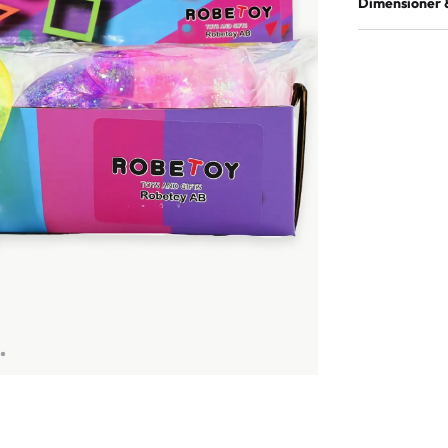
Dimensioner 
Åldersmärkni
Produktvikt (k
Material
Antal i förpac
EAN
Antal i ytterk
Produktmått
Displaymått
Mått ytterkar
Vikt ytterkart