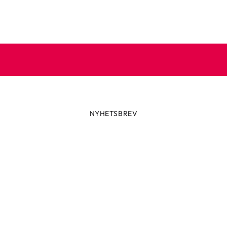
NYHETSBREV
Prenumerera på vårt nyhetsbre
 dig till vårt nyhetsbrev och ta del av spännande nyheter, skön
och speciella erbjudanden.
e din e-postadress
Prenumerera