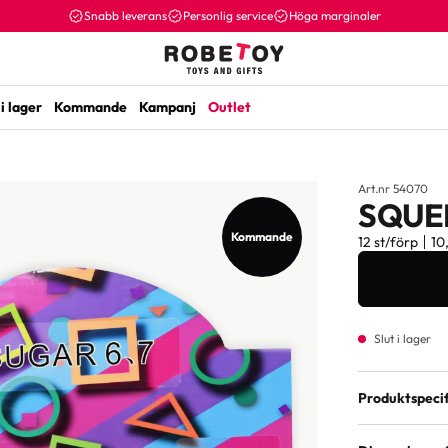
Snabb leverans
Personlig service
Höga marginaler
i lager
Kommande
Kampanj
Outlet
Art.nr 54070
SQUE
Kommande
12 st/förp
10
Slut i lager
Produktspecif
Varianter