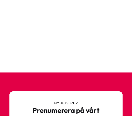
NYHETSBREV
Prenumerera på vårt
nyhetsbrev
Anmäl dig till vårt nyhetsbrev och ta del av