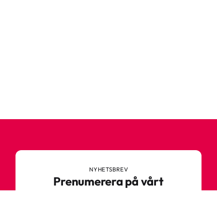
NYHETSBREV
Prenumerera på vårt
nyhetsbrev
Anmäl dig till vårt nyhetsbrev och ta del av