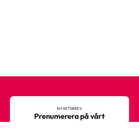
NYHETSBREV
Prenumerera på vårt
nyhetsbrev
Anmäl dig till vårt nyhetsbrev och ta del av