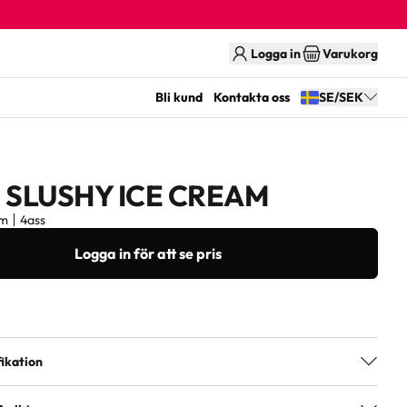
Logga in
Varukorg
Bli kund
Kontakta oss
SE/SEK
 SLUSHY ICE CREAM
cm
4ass
Logga in för att se pris
ikation
4ass