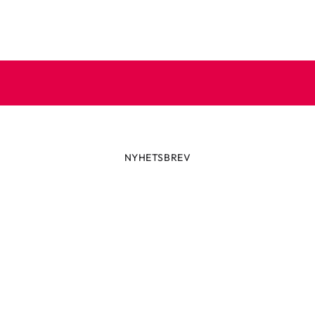
NYHETSBREV
Prenumerera på vårt nyhetsbre
 dig till vårt nyhetsbrev och ta del av spännande nyheter, skön
och speciella erbjudanden.
e din e-postadress
Prenumerera