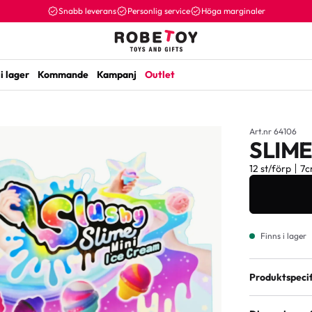
Snabb leverans
Personlig service
Höga marginaler
i lager
Kommande
Kampanj
Outlet
Art.nr 64106
SLIME
12 st/förp
7
Finns i lager
Produktspecif
Varianter