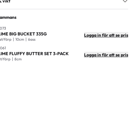
& vikt
ng
3+
kning
12
lsammans
plastic
artong
144
073
7300009641062
LIME BIG BUCKET 335G
Logga in för att se pris
7x6cm
 st/förp
10cm
6ass
061
g)
0,065
LIME FLUFFY BUTTER SET 3-PACK
Logga in för att se pris
st/förp
8cm
22x26x7,5cm
tong
53,5x45x25cm
ong
11,6kg