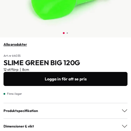
Alla produkter
Art.nr 64035
SLIME GREEN BIG 120G
12 st/förp
8cm
Logga in för att se pris
Finns i lager
Produktspecifikation
Åldersmärkning
3+
Dimensioner & vikt