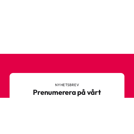
NYHETSBREV
Prenumerera på vårt
nyhetsbrev
Anmäl dig till vårt nyhetsbrev och ta del av
spännande nyheter, sköna tips och speciella
erbjudanden.
Ange din e-postadress