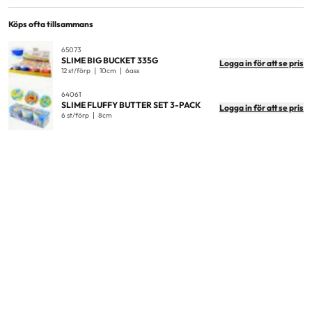
EAN
7300009640355
Antal i förpackning
12
Köps ofta tillsammans
Antal i ytterkartong
144
65073
SLIME BIG BUCKET 335G
Logga in för att se pris
Produktmått
8cm
12 st/förp
10cm
6ass
Produktvikt (kg)
0.17
64061
SLIME FLUFFY BUTTER SET 3-PACK
Logga in för att se pris
Displaymått
25x18x9cm
6 st/förp
8cm
Mått ytterkartong
51x30x28cm
Vikt ytterkartong
25,9kg