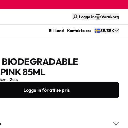
Logga in
Varukorg
Bli kund
Kontakta oss
SE/SEK
E BIODEGRADABLE
PINK 85ML
5cm
2ass
Logga in för att se pris
n