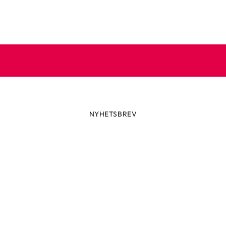
NYHETSBREV
Prenumerera på vårt nyhetsbre
 dig till vårt nyhetsbrev och ta del av spännande nyheter, skön
och speciella erbjudanden.
e din e-postadress
Prenumerera