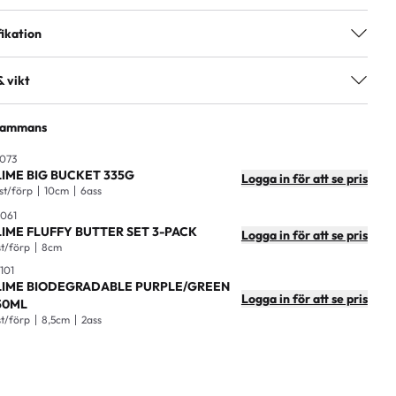
ikation
2ass
& vikt
ng
3+
kning
12
lsammans
7300009641000
artong
96
073
LIME BIG BUCKET 335G
Logga in för att se pris
6,5cm
 st/förp
10cm
6ass
061
g)
0,114
LIME FLUFFY BUTTER SET 3-PACK
Logga in för att se pris
st/förp
8cm
26x20x7,5cm
101
tong
43x27x31cm
LIME BIODEGRADABLE PURPLE/GREEN
Logga in för att se pris
50ML
ong
13kg
st/förp
8,5cm
2ass