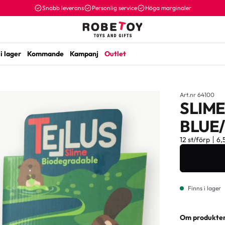
Snabb leverans
Personlig service
Höga marginaler
i lager
Kommande
Kampanj
Outlet
Art.nr 64100
SLIM
BLUE/
12 st/förp
6,
Finns i lager
Om produkte