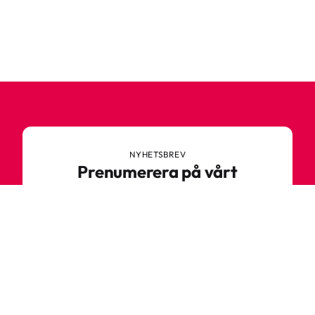
NYHETSBREV
Prenumerera på vårt
nyhetsbrev
Anmäl dig till vårt nyhetsbrev och ta del av
spännande nyheter, sköna tips och speciella
erbjudanden.
Ange din e-postadress
Prenumerera