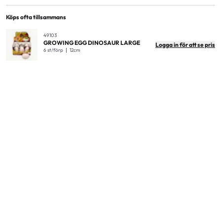
EAN
7300009415816
Antal i förpackning
4
Köps ofta tillsammans
Antal i ytterkartong
48
49103
GROWING EGG DINOSAUR LARGE
Logga in för att se pris
Produktmått
37,5x27x13cm
6 st/förp
12cm
Produktvikt (kg)
0.12