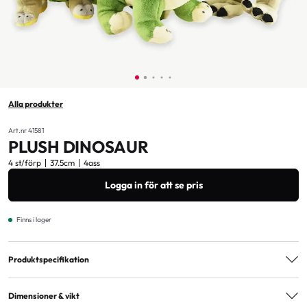
Alla produkter
Art.nr 41581
PLUSH DINOSAUR
4 st/förp
37.5cm
4ass
Logga in för att se pris
Finns i lager
Produktspecifikation
Varianter
4ass
Dimensioner & vikt