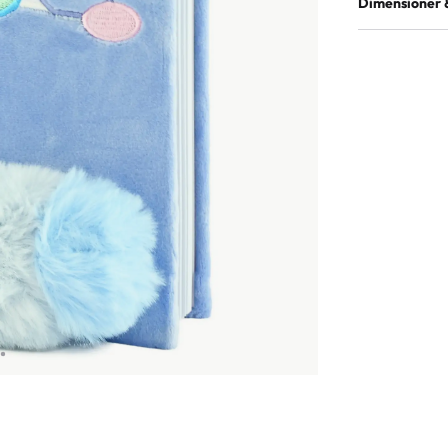
Dimensioner 
EAN
Antal i förpac
Antal i ytterk
Produktmått
Produktvikt (k
Mått innerkar
Mått ytterkar
Vikt ytterkart