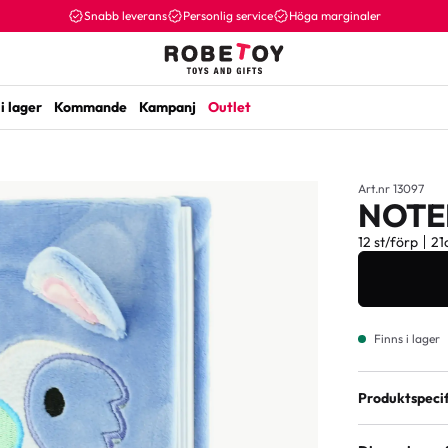
Snabb leverans
Personlig service
Höga marginaler
i lager
Kommande
Kampanj
Outlet
Art.nr 13097
NOTE
12 st/förp
21
Finns i lager
Produktspecif
Material