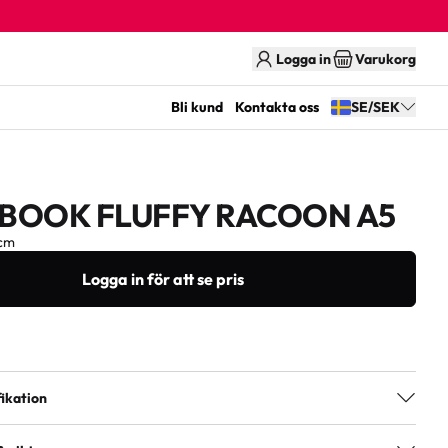
Logga in
Varukorg
Bli kund
Kontakta oss
SE/SEK
BOOK FLUFFY RACOON A5
cm
Logga in för att se pris
ikation
paper, fabric