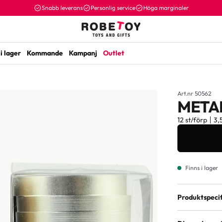
Snabb leverans
Personlig service
Höga marginaler
i lager
Kommande
Kampanj
Outlet
Art.nr 50562
META
12 st/förp
3,
Finns i lager
Produktspecif
Varianter