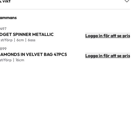
& vikt
metal
g)
0,063
lsammans
7300009505623
kning
12
0497
IDGET SPINNER METALLIC
Logga in för att se pris
artong
96
 st/förp
6cm
6ass
0899
3,5x3,5cm
IAMONDS IN VELVET BAG 47PCS
Logga in för att se pris
 st/förp
16cm
tong
29x16x17,5cm
ong
6,8kg