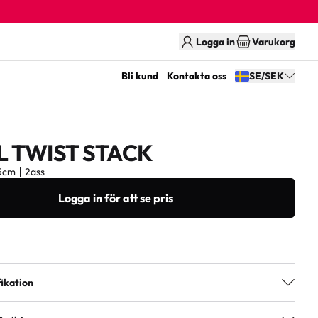
Logga in
Varukorg
Bli kund
Kontakta oss
SE/SEK
L TWIST STACK
5cm
2ass
Logga in för att se pris
ikation
2ass