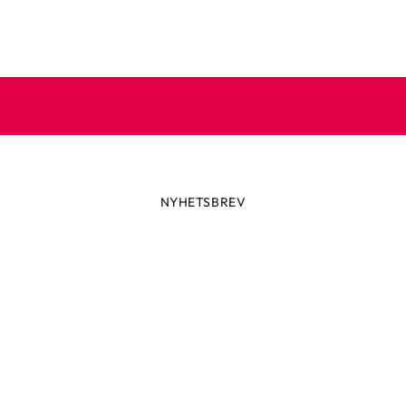
NYHETSBREV
Prenumerera på vårt nyhetsbre
 dig till vårt nyhetsbrev och ta del av spännande nyheter, skön
och speciella erbjudanden.
e din e-postadress
Prenumerera