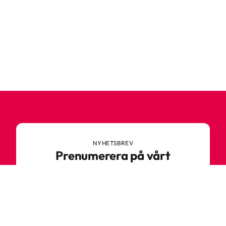
NYHETSBREV
Prenumerera på vårt
nyhetsbrev
Anmäl dig till vårt nyhetsbrev och ta del av
spännande nyheter, sköna tips och speciella
erbjudanden.
Ange din e-postadress