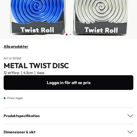
Alla produkter
Art.nr 50568
METAL TWIST DISC
12 st/förp
4,5cm
4ass
Logga in för att se pris
Finns i lager
Produktspecifikation
Varianter
4ass
Dimensioner & vikt