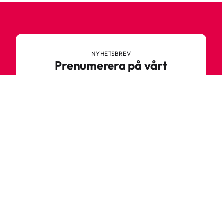
NYHETSBREV
Prenumerera på vårt
nyhetsbrev
Anmäl dig till vårt nyhetsbrev och ta del av
spännande nyheter, sköna tips och speciella
erbjudanden.
Ange din e-postadress
Prenumerera