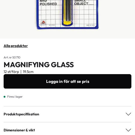
Alla produkter
Art.nr 50710
MAGNIFYING GLASS
12 st/förp
19.5cm
Logga in för att se pris
Finns i lager
Produktspecifikation
Åldersmärkning
3+
Dimensioner & vikt