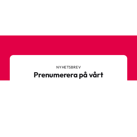
NYHETSBREV
Prenumerera på vårt
nyhetsbrev
Anmäl dig till vårt nyhetsbrev och ta del av
spännande nyheter, sköna tips och speciella
erbjudanden.
Ange din e-postadress
Prenumerera