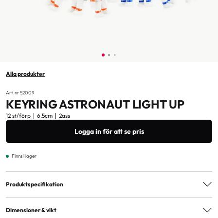
Alla produkter
Art.nr 52009
KEYRING ASTRONAUT LIGHT UP
12 st/förp
6.5cm
2ass
Logga in för att se pris
Finns i lager
Produktspecifikation
Varianter
2ass
Dimensioner & vikt