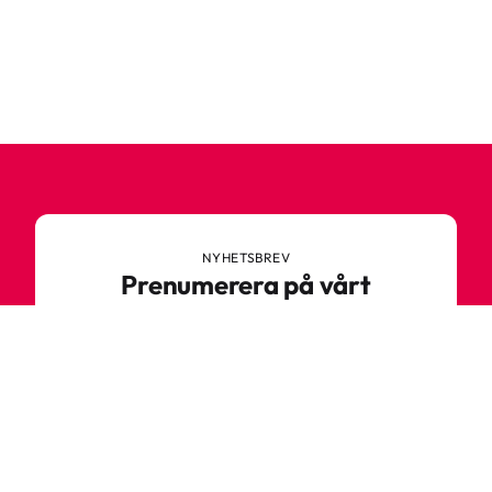
NYHETSBREV
Prenumerera på vårt
nyhetsbrev
Anmäl dig till vårt nyhetsbrev och ta del av
spännande nyheter, sköna tips och speciella
erbjudanden.
Ange din e-postadress