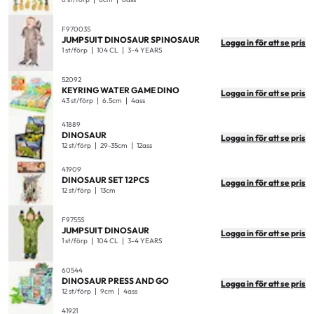
F97003S
JUMPSUIT DINOSAUR SPINOSAUR
Logga in för att se pris
1 st/förp
104 CL
3-4 YEARS
52092
KEYRING WATER GAME DINO
Logga in för att se pris
43 st/förp
6.5cm
4ass
41889
DINOSAUR
Logga in för att se pris
12 st/förp
29-35cm
12ass
41909
DINOSAUR SET 12PCS
Logga in för att se pris
12 st/förp
13cm
F9755S
JUMPSUIT DINOSAUR
Logga in för att se pris
1 st/förp
104 CL
3-4 YEARS
60544
DINOSAUR PRESS AND GO
Logga in för att se pris
12 st/förp
9cm
4ass
41921