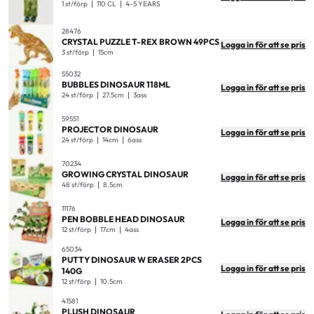
1 st/förp
110 CL
4-5 YEARS
28476
CRYSTAL PUZZLE T-REX BROWN 49PCS
Logga in för att se pris
3 st/förp
15cm
55032
BUBBLES DINOSAUR 118ML
Logga in för att se pris
24 st/förp
27.5cm
3ass
59551
PROJECTOR DINOSAUR
Logga in för att se pris
24 st/förp
14cm
6ass
70234
GROWING CRYSTAL DINOSAUR
Logga in för att se pris
48 st/förp
8.5cm
11176
PEN BOBBLE HEAD DINOSAUR
Logga in för att se pris
12 st/förp
17cm
4ass
65034
PUTTY DINOSAUR W ERASER 2PCS
Logga in för att se pris
140G
12 st/förp
10.5cm
41581
PLUSH DINOSAUR