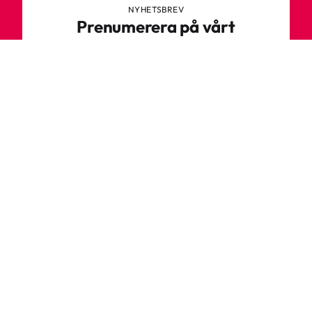
NYHETSBREV
Prenumerera på vårt
nyhetsbrev
Anmäl dig till vårt nyhetsbrev och ta del av
spännande nyheter, sköna tips och speciella
erbjudanden.
Ange din e-postadress
Prenumerera
Varför ska du handla hos oss?
Vi lagerhåller över 2000 olika artiklar, fokus ligger på en bra mix
mellan ett säljande bassortiment och nya produkter som byts ut