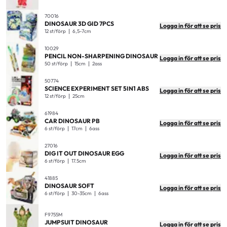
70016
DINOSAUR 3D GID 7PCS
Logga in för att se pris
12 st/förp
6,5-7cm
10029
PENCIL NON-SHARPENING DINOSAUR
Logga in för att se pris
50 st/förp
15cm
2ass
50774
SCIENCE EXPERIMENT SET 5IN1 ABS
Logga in för att se pris
12 st/förp
25cm
61984
CAR DINOSAUR PB
Logga in för att se pris
6 st/förp
17cm
6ass
27016
DIG IT OUT DINOSAUR EGG
Logga in för att se pris
6 st/förp
17.5cm
41885
DINOSAUR SOFT
Logga in för att se pris
6 st/förp
30-35cm
6ass
F9755M
JUMPSUIT DINOSAUR
Logga in för att se pris