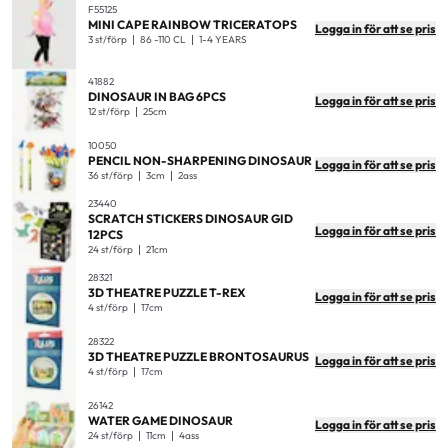
F55125
MINI CAPE RAINBOW TRICERATOPS
Logga in för att se pris
3 st/förp
86 -110 CL
1-4 YEARS
41882
DINOSAUR IN BAG 6PCS
Logga in för att se pris
12 st/förp
25cm
10050
PENCIL NON-SHARPENING DINOSAUR
Logga in för att se pris
36 st/förp
3cm
2ass
23440
SCRATCH STICKERS DINOSAUR GID
Logga in för att se pris
12PCS
24 st/förp
21cm
28321
3D THEATRE PUZZLE T-REX
Logga in för att se pris
4 st/förp
17cm
28322
3D THEATRE PUZZLE BRONTOSAURUS
Logga in för att se pris
4 st/förp
17cm
26142
WATER GAME DINOSAUR
Logga in för att se pris
24 st/förp
11cm
4ass