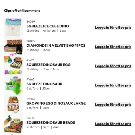
Material
Plastic
Antal i förpackning
6
Köps ofta tillsammans
EAN
7300009491032
Antal i ytterkartong
36
54269
SQUEEZE ICE CUBE DINO
Logga in för att se pris
Produktmått
12x8x7cm
12 st/förp
4x4x4cm
6ass
Produktvikt (kg)
0,15
50899
DIAMONDS IN VELVET BAG 47PCS
Logga in för att se pris
Displaymått
27x18x15cm
12 st/förp
16cm
Mått ytterkartong
56x29x32cm
41623
SQUEEZE DINOSAUR EGG
Logga in för att se pris
Vikt ytterkartong
6,5kg
12 st/förp
7cm
4ass
41662
SQUEEZE DINOSAUR
Logga in för att se pris
6 st/förp
23cm
49103
GROWING EGG DINOSAUR LARGE
Logga in för att se pris
6 st/förp
12cm
54845
SQUEEZE DINOSAUR BEADS
Logga in för att se pris
16 st/förp
9cm
8ass