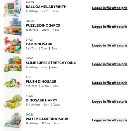
26220
BALL GAME LABYRINTH
Logga in för att se pris
12 st/förp
21cm
3ass
28765
PUZZLE DINO 24PCS
Logga in för att se pris
16 st/förp
25cm
4ass
61929
CAR DINOSAUR
Logga in för att se pris
9 st/förp
12cm
3ass
64143
SLIME SUPER STRETCHY DINO
Logga in för att se pris
12 st/förp
9cm
4ass
41580
PLUSH DINOSAUR
Logga in för att se pris
4 st/förp
30cm
4ass
41622
DINOSAUR HAPPY
Logga in för att se pris
144 st/förp
5cm
12ass
26226
WATER GAME DINOSAUR
Logga in för att se pris
12 st/förp
11,5cm
4ass