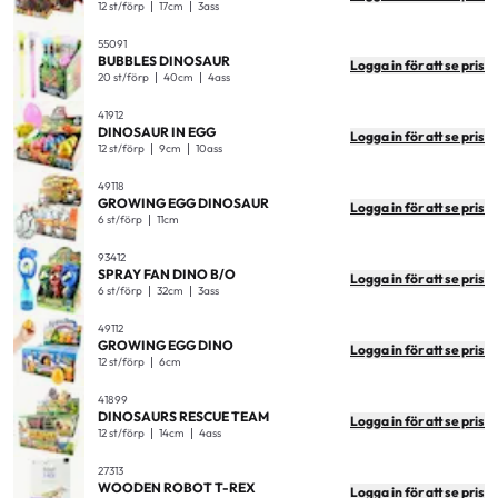
12 st/förp
17cm
3ass
55091
BUBBLES DINOSAUR
Logga in för att se pris
20 st/förp
40cm
4ass
41912
DINOSAUR IN EGG
Logga in för att se pris
12 st/förp
9cm
10ass
49118
GROWING EGG DINOSAUR
Logga in för att se pris
6 st/förp
11cm
93412
SPRAY FAN DINO B/O
Logga in för att se pris
6 st/förp
32cm
3ass
49112
GROWING EGG DINO
Logga in för att se pris
12 st/förp
6cm
41899
DINOSAURS RESCUE TEAM
Logga in för att se pris
12 st/förp
14cm
4ass
27313
WOODEN ROBOT T-REX
Logga in för att se pris