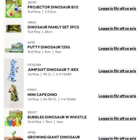
26010
PROJECTOR DINOSAUR B/O
Logga in för att se pris
12 st/förp
3-11,5cm
41860
DINOSAUR FAMILY SET 3PCS
Logga in för att se pris
12 st/förp
28cm
64112
PUTTY DINOSAUR 135G
Logga in för att se pris
12 st/förp
8cm
3ass
F97605M
JUMPSUIT DINOSAUR T-REX
Logga in för att se pris
1 st/förp
110 CL
4-5 YEARS
F9901
MINI CAPE DINO
Logga in för att se pris
1 st/förp
86-110 CL
1-4 YEARS
55007
BUBBLES DINOSAUR W WHISTLE
Logga in för att se pris
24 st/förp
15cm
4ass
49126
GROWING GIANT DINOSAUR
Logga in för att se pris