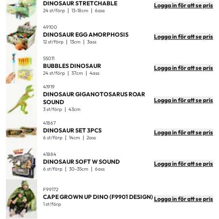
DINOSAUR STRETCHABLE
Logga in för att se pris
24 st/förp
13-18cm
6ass
49100
DINOSAUR EGG AMORPHOSIS
Logga in för att se pris
12 st/förp
13cm
3ass
55011
BUBBLES DINOSAUR
Logga in för att se pris
24 st/förp
37cm
4ass
41919
DINOSAUR GIGANOTOSARUS ROAR
Logga in för att se pris
SOUND
3 st/förp
43cm
41867
DINOSAUR SET 3PCS
Logga in för att se pris
6 st/förp
14cm
2ass
41884
DINOSAUR SOFT W SOUND
Logga in för att se pris
6 st/förp
30-35cm
6ass
F99172
CAPE GROWN UP DINO (F9901 DESIGN)
Logga in för att se pris
1 st/förp