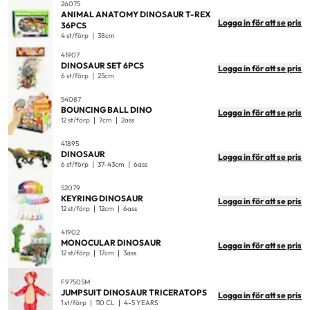
26075
ANIMAL ANATOMY DINOSAUR T-REX
Logga in för att se pris
36PCS
4 st/förp
38cm
41907
DINOSAUR SET 6PCS
Logga in för att se pris
6 st/förp
25cm
54087
BOUNCING BALL DINO
Logga in för att se pris
12 st/förp
7cm
2ass
41895
DINOSAUR
Logga in för att se pris
6 st/förp
37-43cm
6ass
52079
KEYRING DINOSAUR
Logga in för att se pris
12 st/förp
12cm
6ass
41902
MONOCULAR DINOSAUR
Logga in för att se pris
12 st/förp
17cm
3ass
F97505M
JUMPSUIT DINOSAUR TRICERATOPS
Logga in för att se pris
1 st/förp
110 CL
4-5 YEARS