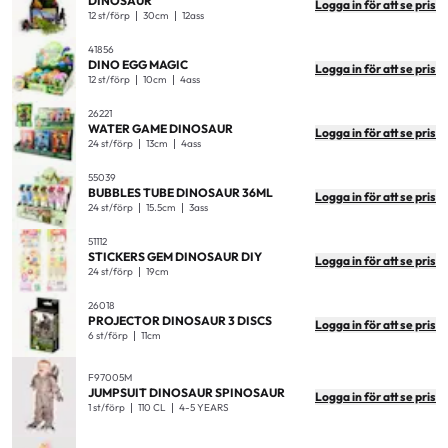
DINOSAUR
Logga in för att se pris
12 st/förp
30cm
12ass
41856
DINO EGG MAGIC
Logga in för att se pris
12 st/förp
10cm
4ass
26221
WATER GAME DINOSAUR
Logga in för att se pris
24 st/förp
13cm
4ass
55039
BUBBLES TUBE DINOSAUR 36ML
Logga in för att se pris
24 st/förp
15.5cm
3ass
51112
STICKERS GEM DINOSAUR DIY
Logga in för att se pris
24 st/förp
19cm
26018
PROJECTOR DINOSAUR 3 DISCS
Logga in för att se pris
6 st/förp
11cm
F97005M
JUMPSUIT DINOSAUR SPINOSAUR
Logga in för att se pris
1 st/förp
110 CL
4-5 YEARS