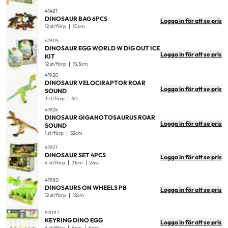
41481
DINOSAUR BAG 6PCS
Logga in för att se pris
12 st/förp
10cm
41905
DINOSAUR EGG WORLD W DIG OUT ICE
Logga in för att se pris
KIT
12 st/förp
15.5cm
41920
DINOSAUR VELOCIRAPTOR ROAR
Logga in för att se pris
SOUND
3 st/förp
40
41924
DINOSAUR GIGANOTOSAURUS ROAR
Logga in för att se pris
SOUND
1 st/förp
52cm
41927
DINOSAUR SET 4PCS
Logga in för att se pris
6 st/förp
31cm
2ass
41980
DINOSAURS ON WHEELS PB
Logga in för att se pris
12 st/förp
12cm
52097
KEYRING DINO EGG
Logga in för att se pris
6 st/förp
6cm
6ass