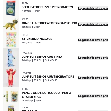
28324
3D THEATRE PUZZLE PTERODACTYL
Logga in för att se pris
4 st/förp
17cm
41925
DINOSAUR TRICEATOPS ROAR SOUND
Logga in för att se pris
1 st/förp
38cm
51050
STICKERS DINOSAUR
Logga in för att se pris
12 st/förp
22cm
F97603S
JUMPSUIT DINOSAUR T-REX
Logga in för att se pris
1 st/förp
104 CL
3-4 YEARS
F97503S
JUMPSUIT DINOSAUR TRICERATOPS
Logga in för att se pris
1 st/förp
104 CL
3-4 YEARS
10109
PENCIL AND MULTICOLOUR PEN W
Logga in för att se pris
ERASER 3PCS
24 st/förp
15cm
41886