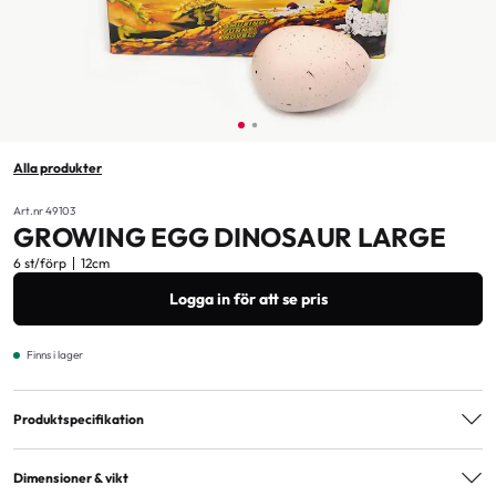
Alla produkter
Art.nr 49103
GROWING EGG DINOSAUR LARGE
6 st/förp
12cm
Logga in för att se pris
Finns i lager
Produktspecifikation
Åldersmärkning
3+
Dimensioner & vikt