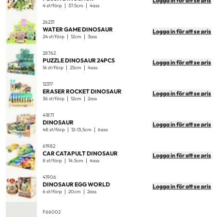
Logga in för att se pris
4 st/förp
37.5cm
4ass
26231
WATER GAME DINOSAUR
Logga in för att se pris
24 st/förp
12cm
3ass
28762
PUZZLE DINOSAUR 24PCS
Logga in för att se pris
16 st/förp
25cm
4ass
12317
ERASER ROCKET DINOSAUR
Logga in för att se pris
36 st/förp
12cm
2ass
41871
DINOSAUR
Logga in för att se pris
48 st/förp
12-13,5cm
6ass
61982
CAR CATAPULT DINOSAUR
Logga in för att se pris
8 st/förp
14.5cm
4ass
41906
DINOSAUR EGG WORLD
Logga in för att se pris
6 st/förp
20cm
2ass
F66002