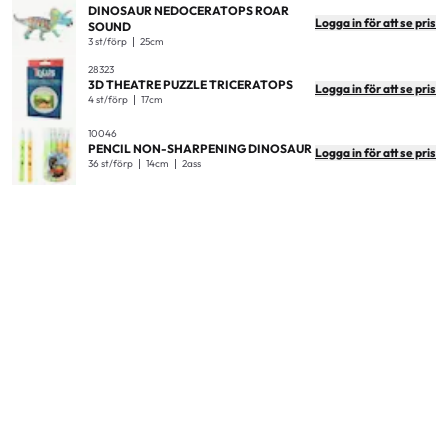
DINOSAUR NEDOCERATOPS ROAR
Logga in för att se pris
SOUND
3 st/förp
25cm
28323
3D THEATRE PUZZLE TRICERATOPS
Logga in för att se pris
4 st/förp
17cm
10046
PENCIL NON-SHARPENING DINOSAUR
Logga in för att se pris
36 st/förp
14cm
2ass