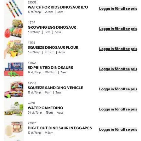
35039
WATCH FOR KIDS DINOSAUR B/O
Logga in för att se pris
12 st/förp
20cm
3ass
49119
GROWING EGG DINOSAUR
Logga in för att se pris
6 st/förp
11cm
3ass
41195
SQUEEZE DINOSAUR FLOUR
Logga in för att se pris
6 st/förp
10.5cm
4ass
41762
3D PRINTED DINOSAURS
Logga in för att se pris
12 st/förp
10-12cm
3ass
41683
SQUEEZE SAND DINO VEHICLE
Logga in för att se pris
12 st/förp
9cm
3ass
26211
WATER GAME DINO
Logga in för att se pris
24 st/förp
15cm
4ass
27017
DIG IT OUT DINOSAUR IN EGG 4PCS
Logga in för att se pris
12 st/förp
9.5cm