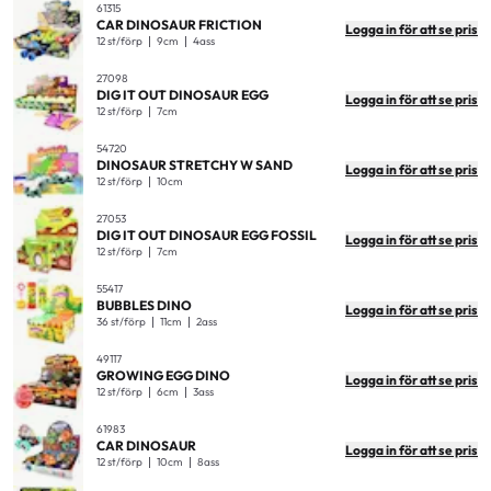
61315
CAR DINOSAUR FRICTION
Logga in för att se pris
12 st/förp
9cm
4ass
27098
DIG IT OUT DINOSAUR EGG
Logga in för att se pris
12 st/förp
7cm
54720
DINOSAUR STRETCHY W SAND
Logga in för att se pris
12 st/förp
10cm
27053
DIG IT OUT DINOSAUR EGG FOSSIL
Logga in för att se pris
12 st/förp
7cm
55417
BUBBLES DINO
Logga in för att se pris
36 st/förp
11cm
2ass
49117
GROWING EGG DINO
Logga in för att se pris
12 st/förp
6cm
3ass
61983
CAR DINOSAUR
Logga in för att se pris
12 st/förp
10cm
8ass