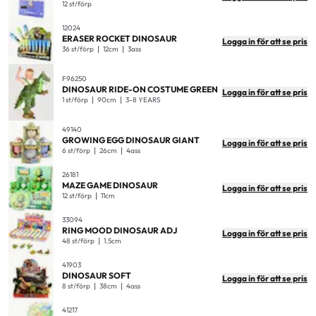
12 st/förp
12024
ERASER ROCKET DINOSAUR
Logga in för att se pris
36 st/förp
12cm
3ass
F96250
DINOSAUR RIDE-ON COSTUME GREEN
Logga in för att se pris
1 st/förp
90cm
3-8 YEARS
49140
GROWING EGG DINOSAUR GIANT
Logga in för att se pris
6 st/förp
26cm
4ass
26181
MAZE GAME DINOSAUR
Logga in för att se pris
12 st/förp
11cm
33094
RING MOOD DINOSAUR ADJ
Logga in för att se pris
48 st/förp
1.5cm
41903
DINOSAUR SOFT
Logga in för att se pris
8 st/förp
38cm
4ass
41217