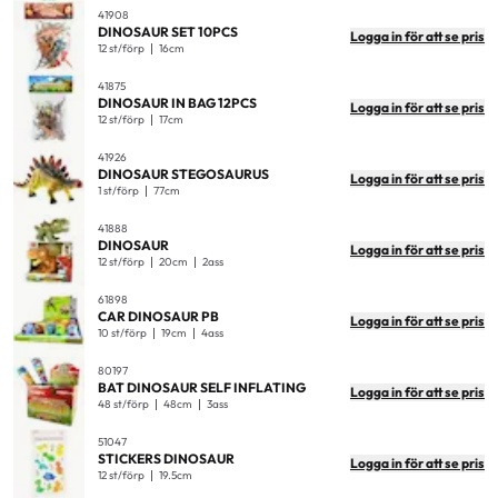
41908
DINOSAUR SET 10PCS
Logga in för att se pris
12 st/förp
16cm
41875
DINOSAUR IN BAG 12PCS
Logga in för att se pris
12 st/förp
17cm
41926
DINOSAUR STEGOSAURUS
Logga in för att se pris
1 st/förp
77cm
41888
DINOSAUR
Logga in för att se pris
12 st/förp
20cm
2ass
61898
CAR DINOSAUR PB
Logga in för att se pris
10 st/förp
19cm
4ass
80197
BAT DINOSAUR SELF INFLATING
Logga in för att se pris
48 st/förp
48cm
3ass
51047
STICKERS DINOSAUR
Logga in för att se pris
12 st/förp
19.5cm