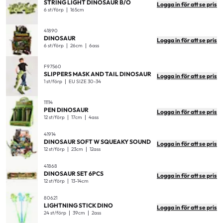
STRING LIGHT DINOSAUR B/O
Logga in för att se pris
6 st/förp
165cm
41890
DINOSAUR
Logga in för att se pris
6 st/förp
26cm
6ass
F97560
SLIPPERS MASK AND TAIL DINOSAUR
Logga in för att se pris
1 st/förp
EU SIZE 30-34
11114
PEN DINOSAUR
Logga in för att se pris
12 st/förp
17cm
4ass
41914
DINOSAUR SOFT W SQUEAKY SOUND
Logga in för att se pris
12 st/förp
23cm
12ass
41868
DINOSAUR SET 6PCS
Logga in för att se pris
12 st/förp
13-14cm
80621
LIGHTNING STICK DINO
Logga in för att se pris
24 st/förp
39cm
2ass