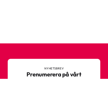
NYHETSBREV
Prenumerera på vårt
nyhetsbrev
Anmäl dig till vårt nyhetsbrev och ta del av
spännande nyheter, sköna tips och speciella
erbjudanden.
Ange din e-postadress