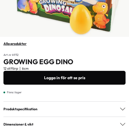
Alla produkter
Art.nr 49112
GROWING EGG DINO
12 st/förp
6cm
Logga in för att se pris
Finns i lager
Produktspecifikation
Åldersmärkning
3+
Dimensioner & vikt