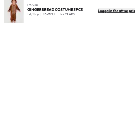
F97930
GINGERBREAD COSTUME 3PCS
Logga in för att se pris
1 st/förp
86-92 CL
1-2 YEARS