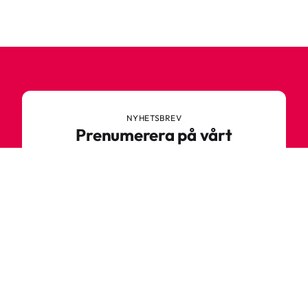
NYHETSBREV
Prenumerera på vårt
nyhetsbrev
Anmäl dig till vårt nyhetsbrev och ta del av
spännande nyheter, sköna tips och speciella
erbjudanden.
Ange din e-postadress
Prenumerera