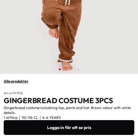
Alla produkter
Art.nr F97932
GINGERBREAD COSTUME 3PCS
Gingerbread costume includning top, pants and hat. Brown velour with white
details.
1 st/förp
110-116 CL
4-6 YEARS
Logga in för att se pris