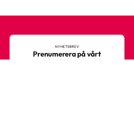
NYHETSBREV
Prenumerera på vårt
nyhetsbrev
Anmäl dig till vårt nyhetsbrev och ta del av
spännande nyheter, sköna tips och speciella
erbjudanden.
Ange din e-postadress
Prenumerera