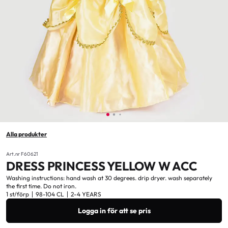
Alla produkter
Art.nr F60621
DRESS PRINCESS YELLOW W ACC
Washing instructions: hand wash at 30 degrees. drip dryer. wash separately
the first time. Do not iron.
1 st/förp
98-104 CL
2-4 YEARS
Logga in för att se pris