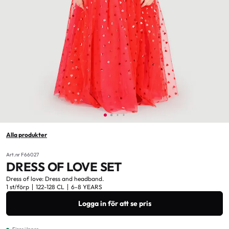
Alla produkter
Art.nr F66027
DRESS OF LOVE SET
Dress of love: Dress and headband.
1 st/förp
122-128 CL
6-8 YEARS
Logga in för att se pris