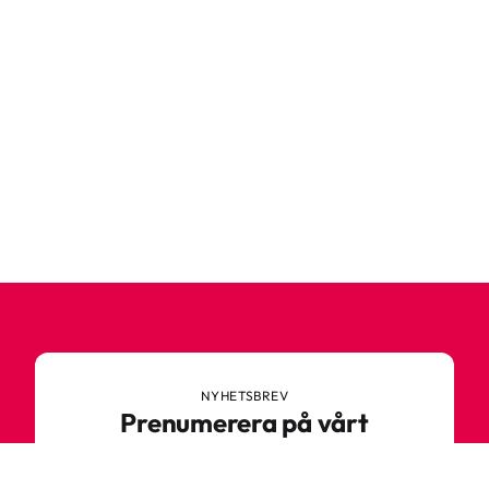
NYHETSBREV
Prenumerera på vårt
nyhetsbrev
Anmäl dig till vårt nyhetsbrev och ta del av