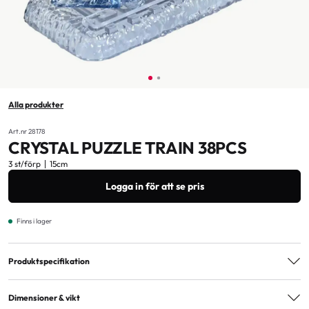
Alla produkter
Art.nr 28178
CRYSTAL PUZZLE TRAIN 38PCS
3 st/förp
15cm
Logga in för att se pris
Finns i lager
Produktspecifikation
Åldersmärkning
3+
Dimensioner & vikt