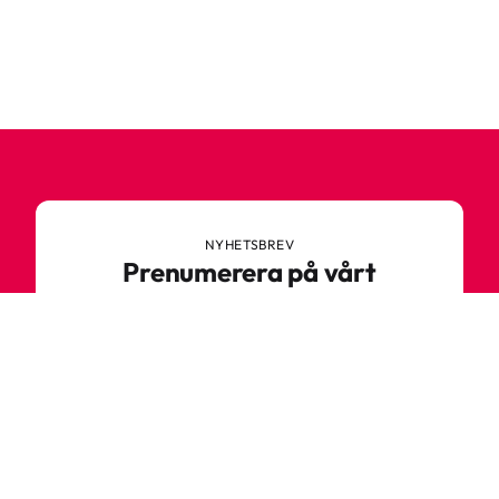
NYHETSBREV
Prenumerera på vårt
nyhetsbrev
Anmäl dig till vårt nyhetsbrev och ta del av
spännande nyheter, sköna tips och speciella
erbjudanden.
Ange din e-postadress
Prenumerera