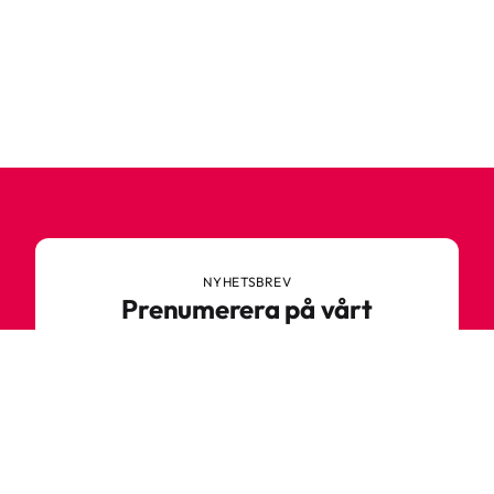
NYHETSBREV
Prenumerera på vårt
nyhetsbrev
Anmäl dig till vårt nyhetsbrev och ta del av
spännande nyheter, sköna tips och speciella
erbjudanden.
Ange din e-postadress