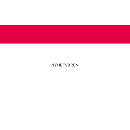
NYHETSBREV
Prenumerera på vårt nyhetsbre
 dig till vårt nyhetsbrev och ta del av spännande nyheter, skön
och speciella erbjudanden.
e din e-postadress
Prenumerera