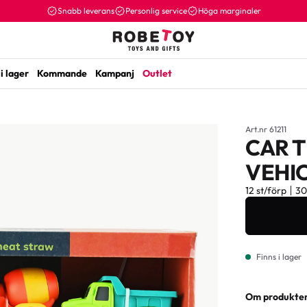
Snabb leverans
Personlig service
Höga marginaler
i lager
Kommande
Kampanj
Outlet
Art.nr 61211
CAR 
VEHIC
12 st/förp
3
Finns i lager
Om produkte