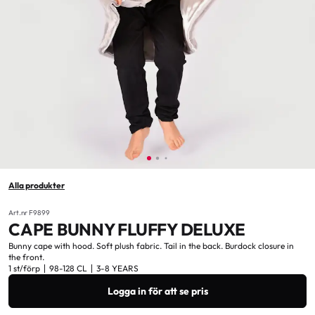
Alla produkter
Art.nr F9899
CAPE BUNNY FLUFFY DELUXE
Bunny cape with hood. Soft plush fabric. Tail in the back. Burdock closure in
the front.
1 st/förp
98-128 CL
3-8 YEARS
Logga in för att se pris