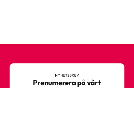
NYHETSBREV
Prenumerera på vårt
nyhetsbrev
Anmäl dig till vårt nyhetsbrev och ta del av
spännande nyheter, sköna tips och speciella
erbjudanden.
Ange din e-postadress