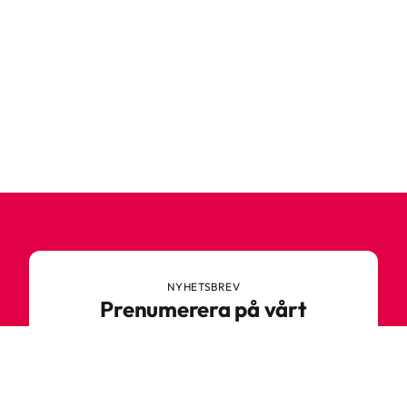
NYHETSBREV
Prenumerera på vårt
nyhetsbrev
Anmäl dig till vårt nyhetsbrev och ta del av
spännande nyheter, sköna tips och speciella
erbjudanden.