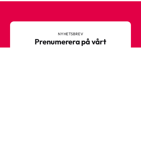
NYHETSBREV
Prenumerera på vårt
nyhetsbrev
Anmäl dig till vårt nyhetsbrev och ta del av
spännande nyheter, sköna tips och speciella
erbjudanden.
Ange din e-postadress
Prenumerera