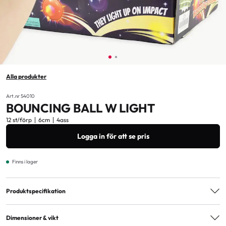
Alla produkter
Art.nr 54010
BOUNCING BALL W LIGHT
12 st/förp
6cm
4ass
Logga in för att se pris
Finns i lager
Produktspecifikation
Varianter
4ass
Dimensioner & vikt