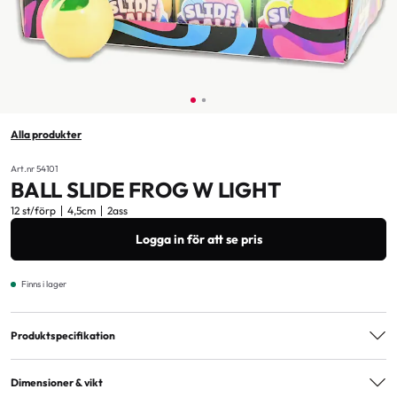
Alla produkter
Art.nr 54101
BALL SLIDE FROG W LIGHT
12 st/förp
4,5cm
2ass
Logga in för att se pris
Finns i lager
Produktspecifikation
Varianter
2ass
Dimensioner & vikt