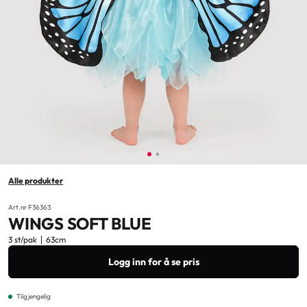
Alle produkter
Art.nr F36363
WINGS SOFT BLUE
3 st/pak
63cm
Logg inn for å se pris
Tilgjengelig