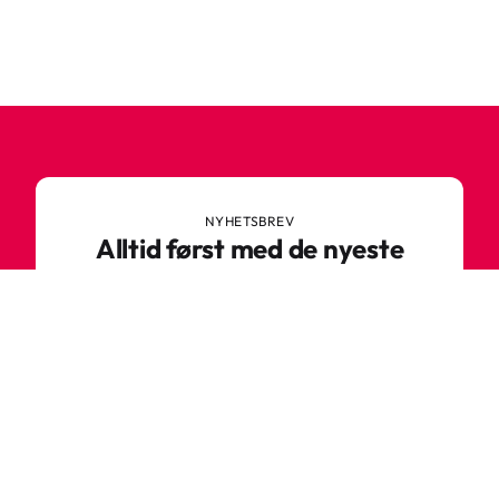
NYHETSBREV
Alltid først med de nyeste
trendene
Ikke gå glipp av nyheter eller gode tilbud fra
Robetoy – meld deg på nyhetsbrevet her!
E-post
Meld deg på nå