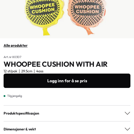
Alle produkter
Art.nr 80307
WHOOPEE CUSHION WITH AIR
12 st/pak
29.5cm
4ass
Logg inn for å se pris
Tilgjengelig
Produktspesifikasjon
Varianter
4ass
Dimensjoner & vekt