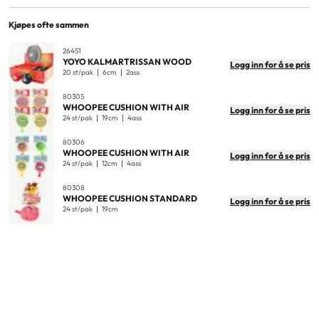
Aldersmerking
3+
Antall i pakken
12
Kjøpes ofte sammen
Material
Plastic, foam rubber
Antal i ytterkartong
24
EAN
7300009803071
26451
YOYO KALMARTRISSAN WOOD
Logg inn for å se pris
Produktdimensjoner
29,5x24x3,5cm
20 st/pak
6cm
2ass
Produktvekt (kg)
0.11
80305
WHOOPEE CUSHION WITH AIR
Logg inn for å se pris
Innvendige kartongmål
46x22,5x22,5cm
24 st/pak
19cm
4ass
Ytre kartongmål
47x24x48cm
80306
WHOOPEE CUSHION WITH AIR
Logg inn for å se pris
Vekt på ytterkartong
3,5Kg
24 st/pak
12cm
4ass
80308
WHOOPEE CUSHION STANDARD
Logg inn for å se pris
24 st/pak
19cm