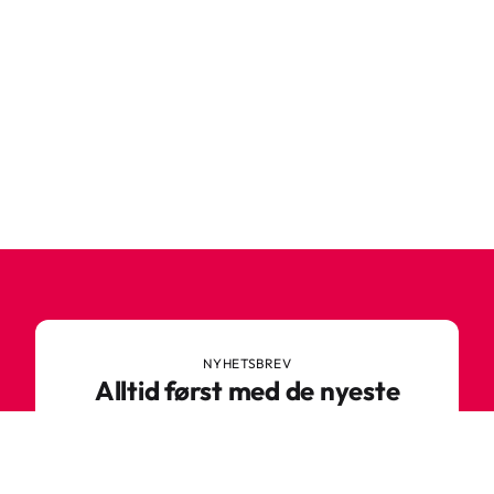
NYHETSBREV
Alltid først med de nyeste
trendene
Ikke gå glipp av nyheter eller gode tilbud fra
Robetoy – meld deg på nyhetsbrevet her!