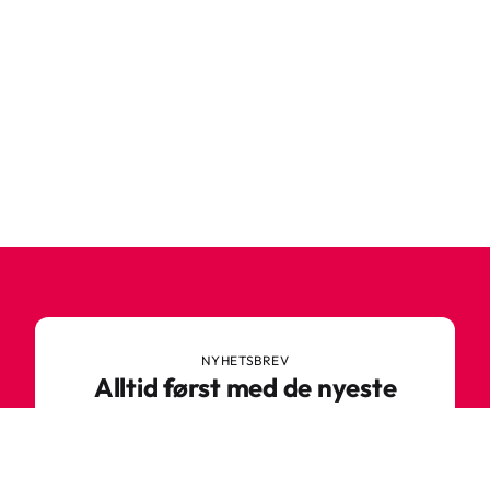
NYHETSBREV
Alltid først med de nyeste
trendene
Ikke gå glipp av nyheter eller gode tilbud fra
Robetoy – meld deg på nyhetsbrevet her!