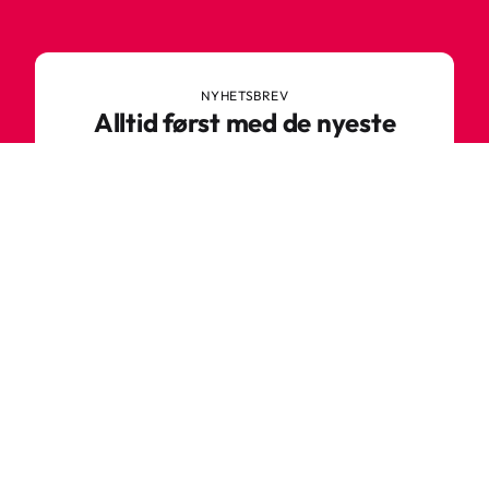
NYHETSBREV
Alltid først med de nyeste
trendene
Ikke gå glipp av nyheter eller gode tilbud fra
Robetoy – meld deg på nyhetsbrevet her!
E-post
Meld deg på nå
Varför ska du handla hos oss?