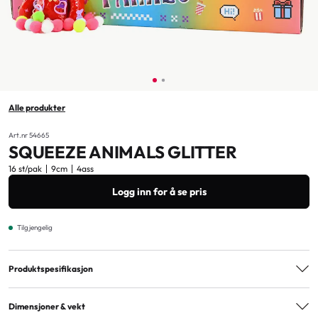
Alle produkter
Art.nr 54665
SQUEEZE ANIMALS GLITTER
16 st/pak
9cm
4ass
Logg inn for å se pris
Tilgjengelig
Produktspesifikasjon
Varianter
4ass
Dimensjoner & vekt