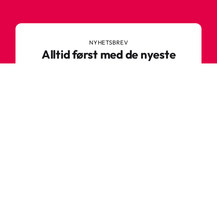
NYHETSBREV
Alltid først med de nyeste
trendene
Ikke gå glipp av nyheter eller gode tilbud fra
Robetoy – meld deg på nyhetsbrevet her!
E-post
Meld deg på nå
Varför ska du handla hos oss?