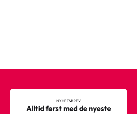
NYHETSBREV
Alltid først med de nyeste
trendene
Ikke gå glipp av nyheter eller gode tilbud fra
Robetoy – meld deg på nyhetsbrevet her!