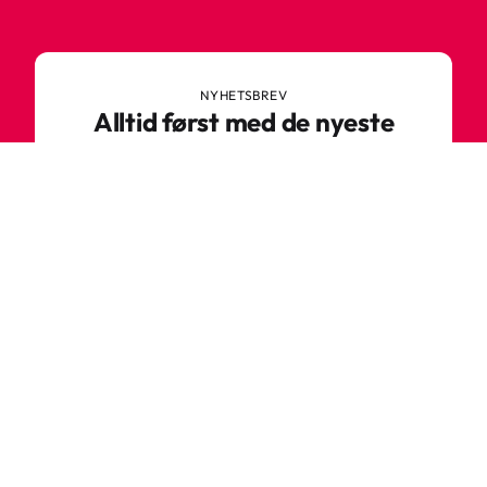
NYHETSBREV
Alltid først med de nyeste
trendene
Ikke gå glipp av nyheter eller gode tilbud fra
Robetoy – meld deg på nyhetsbrevet her!
E-post
Meld deg på nå
Varför ska du handla hos oss?