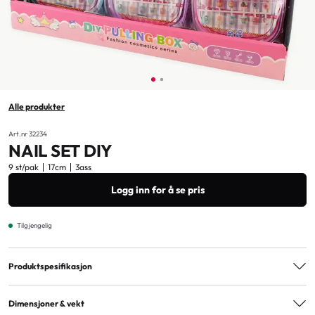
Alle produkter
Art.nr 32234
NAIL SET DIY
9 st/pak
17cm
3ass
Logg inn for å se pris
Tilgjengelig
Produktspesifikasjon
Varianter
3ass
Dimensjoner & vekt