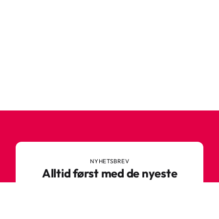
NYHETSBREV
Alltid først med de nyeste
trendene
Ikke gå glipp av nyheter eller gode tilbud fra
Robetoy – meld deg på nyhetsbrevet her!