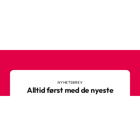
NYHETSBREV
Alltid først med de nyeste
trendene
Ikke gå glipp av nyheter eller gode tilbud fra
Robetoy – meld deg på nyhetsbrevet her!
E-post