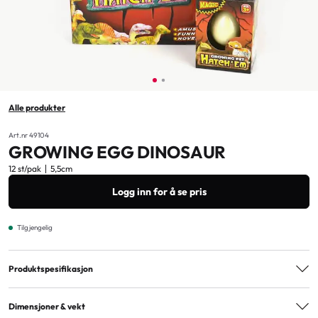
Alle produkter
Art.nr 49104
GROWING EGG DINOSAUR
12 st/pak
5,5cm
Logg inn for å se pris
Tilgjengelig
Produktspesifikasjon
Aldersmerking
3+
Dimensjoner & vekt