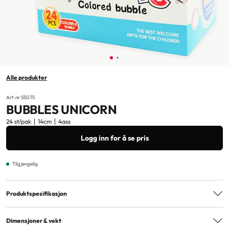
Alle produkter
Art.nr 55075
BUBBLES UNICORN
24 st/pak
14cm
4ass
Logg inn for å se pris
Tilgjengelig
Produktspesifikasjon
Varianter
4ass
Dimensjoner & vekt