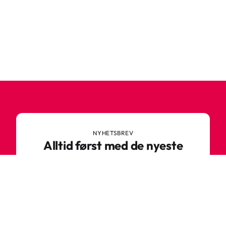
NYHETSBREV
Alltid først med de nyeste
trendene
Ikke gå glipp av nyheter eller gode tilbud fra
Robetoy – meld deg på nyhetsbrevet her!
E-post