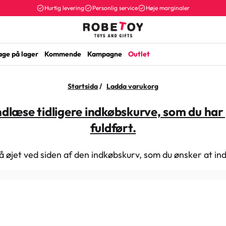
Hurtig levering
Personlig service
Høje marginaler
age på lager
Kommende
Kampagne
Outlet
Startsida
/
Ladda varukorg
 indlæse tidligere indkøbskurve, som du har
fuldført.
på øjet ved siden af den indkøbskurv, som du ønsker at in