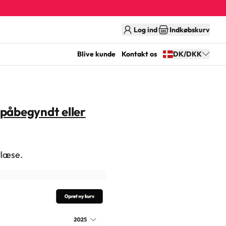
Log ind
Indkøbskurv
Blive kunde
Kontakt os
DK/DKK
 påbegyndt eller
dlæse.